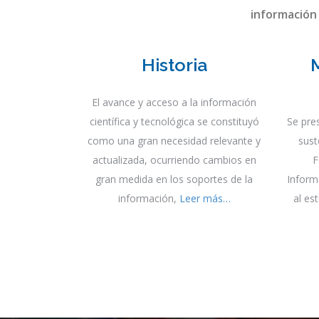
disciplinas: bibliotecología, archivol
multidisciplinariedad y transdisciplina
desarrollo tecnológico faculten la forma
información
Historia
El avance y acceso a la información
científica y tecnológica se constituyó
Se pre
como una gran necesidad relevante y
sust
actualizada, ocurriendo cambios en
F
gran medida en los soportes de la
Inform
información,
Leer más…
al es