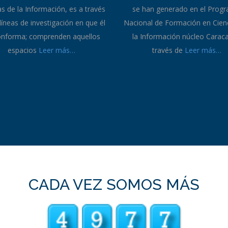
Metodología
Noticias
etodología que comprende el
En este espacio podrás visualiz
ama Nacional de Formación en
aquellas noticias más relevant
as de la Información, es a través
se han generado en el Prog
 líneas de investigación en que él
Nacional de Formación en Cien
onforma; comprenden aquellos
la Información núcleo Caraca
espacios
Leer más…
través de
Leer más…