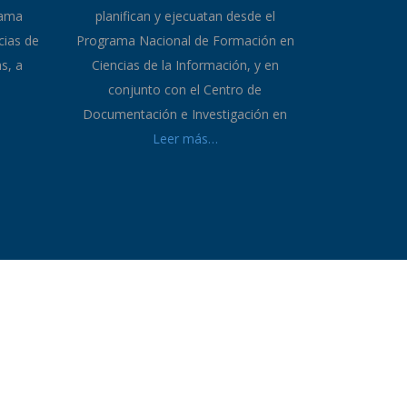
Saberes
complementarios
ar todas
es que
Son actividades formativas que se
rama
planifican y ejecuatan desde el
cias de
Programa Nacional de Formación en
s, a
Ciencias de la Información, y en
conjunto con el Centro de
Documentación e Investigación en
Leer más…