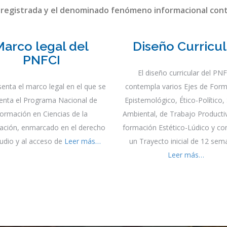
ogía, museología y la Ciencia de la Información dentro de un
riedad bajo la premisa del paradigma social, donde la educac
ción de profesionales dentro de las disciplinas científica
 registrada y el denominado fenómeno informacional co
Marco legal del
Diseño Curricul
PNFCI
El diseño curricular del PN
senta el marco legal en el que se
contempla varios Ejes de Form
enta el Programa Nacional de
Epistemológico, Ético-Político,
ormación en Ciencias de la
Ambiental, de Trabajo Producti
ación, enmarcado en el derecho
formación Estético-Lúdico y co
tudio y al acceso de
Leer más…
un Trayecto inicial de 12 sem
Leer más…