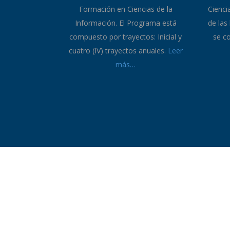
Plan de Estudios
A continuación se presenta el Plan de
La m
estudio del Programa Nacional de
Progr
Formación en Ciencias de la
Cienci
Información. El Programa está
de las
compuesto por trayectos: Inicial y
se c
cuatro (IV) trayectos anuales.
Leer
más…