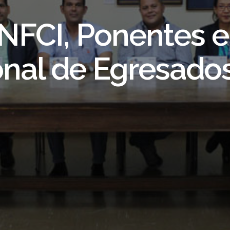
ohorte de Lcd@s. 
NFCI, Ponentes en
nal de Egresado
Información