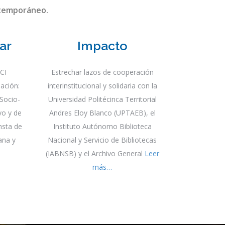
a perspectiva de interdisciplinariedad,
ión universitaria, la investigación y el
s que desarrollan su acción en torno a la
ntemporáneo.
ar
Impacto
FCI
Estrechar lazos de cooperación
ación:
interinstitucional y solidaria con la
 Socio-
Universidad Politécinca Territorial
vo y de
Andres Eloy Blanco (UPTAEB), el
nsta de
Instituto Autónomo Biblioteca
ana y
Nacional y Servicio de Bibliotecas
(IABNSB) y el Archivo General
Leer
más…