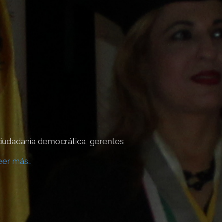
ciudadanía democrática, gerentes
El Progra
er más…
involucra